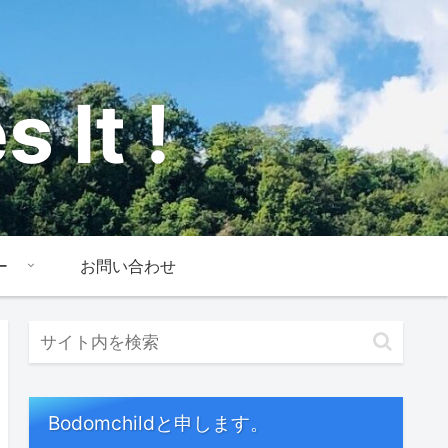
 It !
ー
お問い合わせ
Bodomchildと申します。