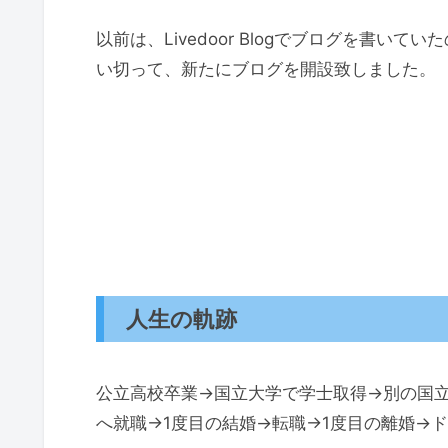
以前は、Livedoor Blogでブログを書
い切って、新たにブログを開設致しました。
人生の軌跡
公立高校卒業→国立大学で学士取得→別の国
へ就職→1度目の結婚→転職→1度目の離婚→ド