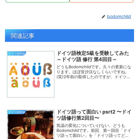
bodomchild
関連記事
ドイツ語検定5級を受験してみた
ドイツ語関連
～ドイツ語 修行 第4回目～
どうもBodomchildです。久々の更新にな
ります。ほぼ音沙汰なしくらいですね。
(笑)2年前の取得したのですが、ドイツ語
検定5級を取得したのでそれについて触れ
ていきます。前回 (アルファベートと数
字くらいしかやってないですね。。。)ド
イツ...
ドイツ語って面白い psrt2 〜ドイ
ドイツ語関連
ツ語修行第2回目〜
気温の変化についていけない、どうも
Bodomchildです。前回、第一回目「ドイ
ツ語って面白い」を「ドイツ語ってどん