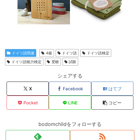
ドイツ語関連
4級
ドイツ語
ドイツ語検定
ドイツ語能力検定
受験
試験
シェアする
X
Facebook
はてブ
Pocket
LINE
コピー
bodomchildをフォローする