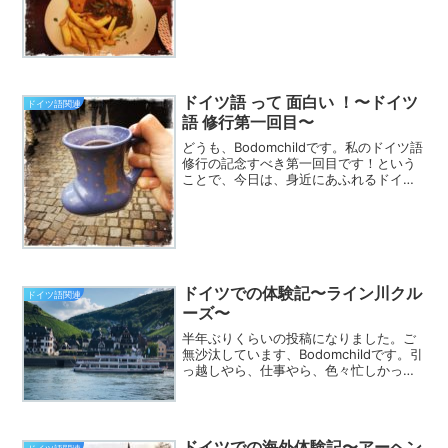
な言語？」という観点でご紹介しまし
た。今日も、その続編ということで、
「ドイツ語ってこんな言語だよ！」を少
し踏み込んでご紹介し...
ドイツ語 って 面白い ！〜ドイツ
ドイツ語関連
語 修行第一回目〜
どうも、Bodomchildです。私のドイツ語
修行の記念すべき第一回目です！という
ことで、今日は、身近にあふれるドイツ
語について語っていきます。ドイツ語 っ
て？ドイツで公用語となっている言語で
す。実は、ドイツ語が公用語の国という
のは、ドイ...
ドイツでの体験記〜ライン川クル
ドイツ語関連
ーズ〜
半年ぶりくらいの投稿になりました。ご
無沙汰しています、Bodomchildです。引
っ越しやら、仕事やら、色々忙しかった
ので期間が空きました。これからは、ネ
タも溜まったし、ボチボチ書いていこう
と思います！まずは、今夏に夫婦でドイ
ツへ行った(帰...
ドイツでの海外体験記〜アーヘン