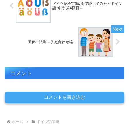
ドイツ語検定5級を受験してみた～ドイツ
語 修行 第4回目～
遺伝の法則～答え合わせ編～
コメント
コメントを書き込む
ホーム
ドイツ語関連