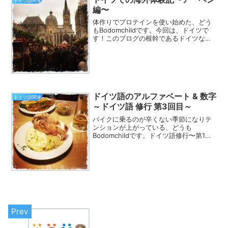
ドイツ語関連
編〜
体作りでプロテインを使い始めた、どう
もBodomchildです。今回は、ドイツで
す！このブログの根幹であるドイツなの
ですが、遠回り過ぎました。笑という訳
で満を持して、ドイツでの海外体験記を
つづります！都市としては、いろいろあ
るので、複数回に...
ドイツ語のアルファベート & 数字
ドイツ語関連
～ドイツ語 修行 第3回目～
バイクに乗るのが辛くない季節になりテ
ンションが上がっている、どうも
Bodomchildです。ドイツ語修行〜第1回
目〜、ドイツ語修行〜第2回目〜とドイツ
語に対して漠然とイメージ先行の捉え方
で見てきました。今回はそのドイツ語の
世界に踏み入れてい...