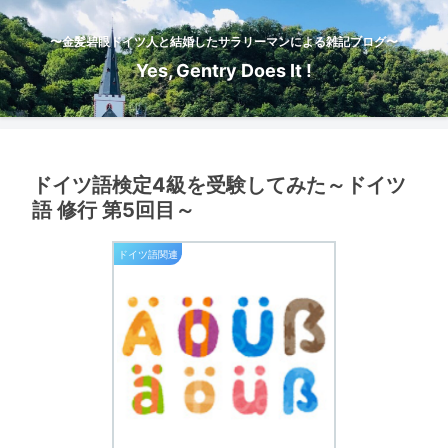
〜金髪碧眼ドイツ人と結婚したサラリーマンによる雑記ブログ〜
Yes, Gentry Does It !
ドイツ語検定4級を受験してみた～ドイツ
語 修行 第5回目～
ドイツ語関連