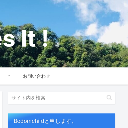
 It !
ー
お問い合わせ
Bodomchildと申します。