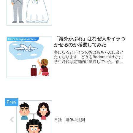
際結婚をして...
「海外かぶれ」はなぜ人をイラつ
Mensch ärgere dich nicht
かせるのか考察してみた
冬になるとドイツのおばあちゃんに会い
たくなります、どうもBodomchildです。
学生時代は定期的に遭遇していた、俗に
言う「海外かぶれ」ですが、社会人でも
しっかり耳を傾けていると、結構います
ね。私も国際結婚したことによって、か
ぶれていると思...
日独 遺伝の法則