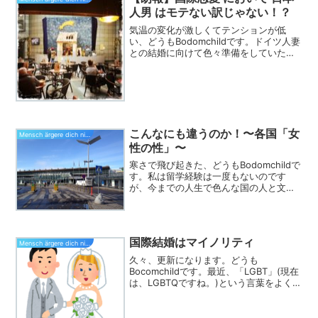
人男 はモテない訳じゃない！？
気温の変化が激しくてテンションが低
い、どうもBodomchildです。ドイツ人妻
との結婚に向けて色々準備をしていた中
で、めっちゃ気になった事がありまし
た。それは、日本人男性×外国人女性の結
婚情報少ない！！！！！！！日本人女性×
外国人男性はウ...
こんなにも違うのか！〜各国「女
Mensch ärgere dich nicht
性の性」〜
寒さで飛び起きた、どうもBodomchildで
す。私は留学経験は一度もないのです
が、今までの人生で色んな国の人と文化
に触れてきました。中国、韓国、台湾、
タイ、ベトナム、シンガポール、フィリ
ピン、オーストラリア、インド、ロシ
ア、フィンランド、...
国際結婚はマイノリティ
Mensch ärgere dich nicht
久々、更新になります。どうも
Bocomchildです。最近、「LGBT」(現在
は、LGBTQですね。)という言葉をよく耳
にします。私の勤務先でも人材の多様性
にスポットを当て、取り組みを強化して
います。この事を考えた時に、日本で国