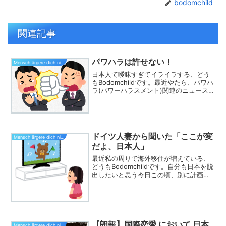
bodomchild
関連記事
パワハラは許せない！
Mensch ärgere dich nicht
日本人て曖昧すぎてイライラする、どう
もBodomchildです。最近やたら、パワハ
ラ(パワーハラスメント)関連のニュース
を聞くので、取り上げてみます。多くの
人が経験されているとは思います。サラ
リーマンなんて日常茶飯事でしょう。か
く言う、私も...
ドイツ人妻から聞いた「ここが変
Mensch ärgere dich nicht
だよ、日本人」
最近私の周りで海外移住が増えている、
どうもBodomchildです。自分も日本を脱
出したいと思う今日この頃、別に計画は
ないけど。笑我々夫婦は、普段からあま
りTVは見ない派です。好きな番組限定で
見るくらいです。そんな状況になったの
は理由があり...
【朗報】国際恋愛 において 日本
Mensch ärgere dich nicht