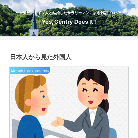
〜金髪碧眼ドイツ人と結婚したサラリーマンによる雑記ブログ〜
Yes, Gentry Does It !
日本人から見た外国人
Mensch ärgere dich nicht