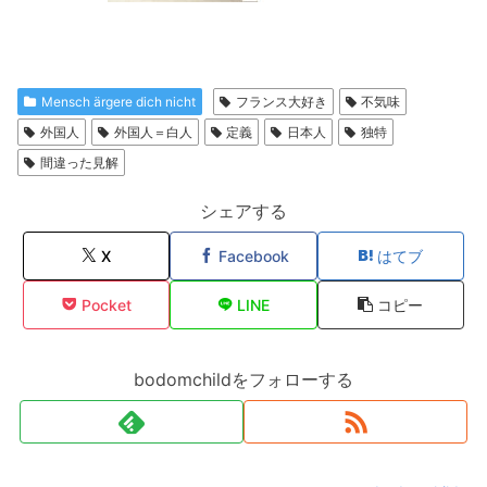
Mensch ärgere dich nicht
フランス大好き
不気味
外国人
外国人＝白人
定義
日本人
独特
間違った見解
シェアする
X
Facebook
はてブ
Pocket
LINE
コピー
bodomchildをフォローする