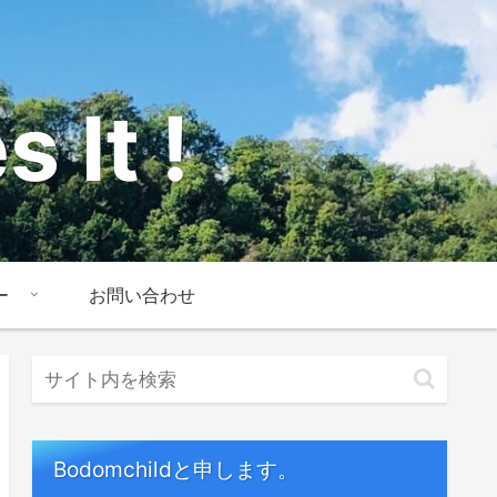
 It !
ー
お問い合わせ
Bodomchildと申します。