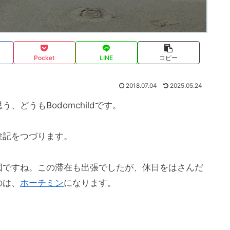
Pocket
LINE
コピー
2018.07.04
2025.05.24
どうもBodomchildです。
験記をつづります。
国ですね。この滞在も出張でしたが、休日をはさんだ
のは、
ホーチミン
になります。